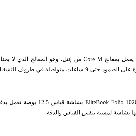
وأكدت إتش بي أن الحاسب بإصداريه سوف يعمل بمعالج Core M من إنتل، وهو المعالج الذي لا يح
لمروحة تبريد مدمجة، كما سيضم بطارية قادرة على الصمود حتى 9 ساعات متواصلة في ظروف التش
وسوف يأتي الإصدار القياسي من الحاسب EliteBook Folio 1020 بشاشة قياس 12.5 بوصة تعم