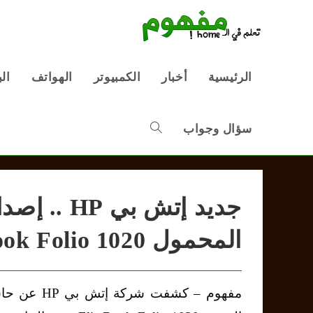
Ski
t
conten
الرئيسية
أخبار
الكمبيوتر
الهواتف
ال
سؤال وجواب
Toggle
website
جديد إتش ب
المحمول EliteBook Folio 1020
search
مفهوم – كشفت شرك