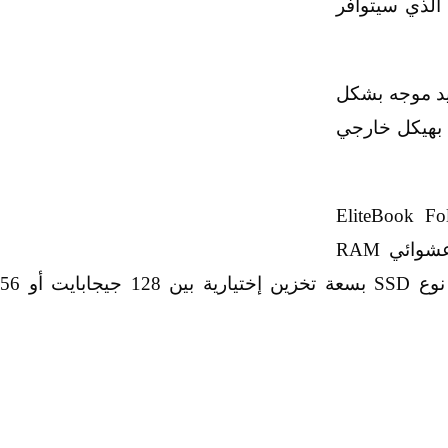
E، وهو الحاسب الذي سيتوافر
د موجه بشكل
 بهيكل خارجي
الشركة أن الحاسب المحمول EliteBook Folio
1020 بإصداريه سوف يتميز بذاكرة تخزين عشوائي RAM
سعة 8 جيجابايت، وقرص تخزين داخلي من نوع SSD بسعة تخزين إخت