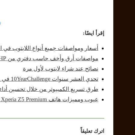
إقرأ ايضًا:
أسعار ومواصفات جميع أنواع اللابتوب في الس
مواصفات أرق وأخف حاسب دفتري من HP
نصائح عند شراء لابتوب لأول مرة
تحدي العشر سنوات 10YearChallenge في التقنية
طرق تسريع الكمبيوتر من خلال تحسين أدا
عيوب ومميزات هاتف Sony Xperia Z5 Premium
اترك تعليقاً