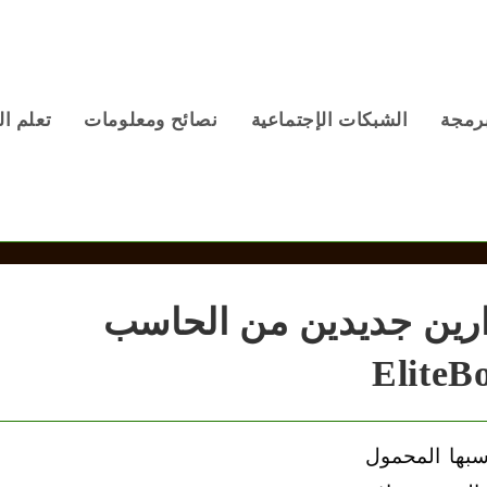
برمجة
الشبكات الإجتماعية
نصائح ومعلومات
تعلم ال
ي HP .. إصدارين جديدين من الحاسب
ة إتش بي HP عن حاسبها المحمول