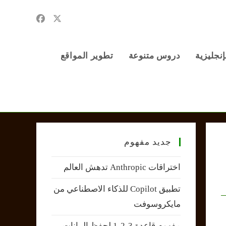
إنجليزية
دروس متنوعة
تطوير المواقع
جديد مفهوم
اختراقات Anthropic تدهش العالم
تطبيق Copilot للذكاء الاصطناعي من
مايكروسوفت
مفهوم قاعدة 3-2-1 لحفظ البيانات