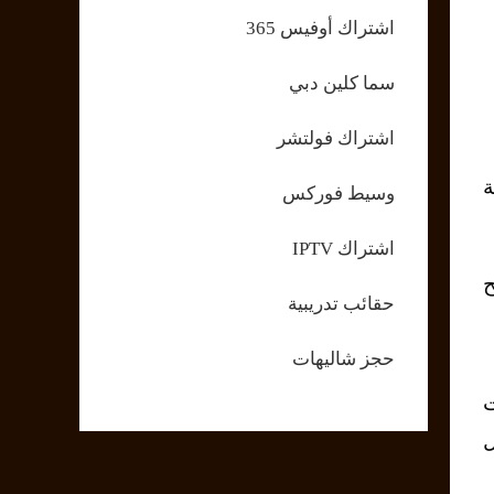
اشتراك أوفيس 365
سما كلين دبي
اشتراك فولتشر
ة
وسيط فوركس
اشتراك IPTV
فائح
حقائب تدريبية
حجز شاليهات
ت
ل