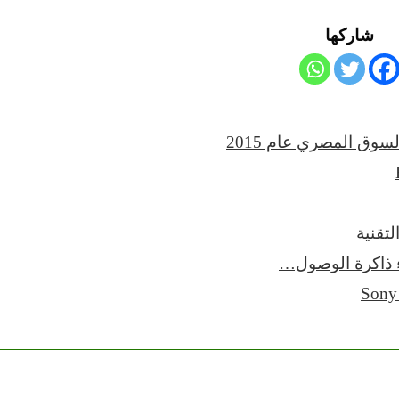
شاركها
وق المصري عام 2015
ء ذاكرة الوصول…