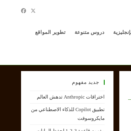
إنجليزية
دروس متنوعة
تطوير المواقع
جديد مفهوم
اختراقات Anthropic تدهش العالم
تطبيق Copilot للذكاء الاصطناعي من
مايكروسوفت
مفهوم قاعدة 3-2-1 لحفظ البيانات