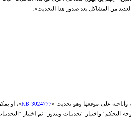
أتاحته على موقعها وهو تحديث «
KB 3024777
»، أو يمك
 التحكم” واختيار “تحديثات ويندوز” ثم اختيار “التحديثا