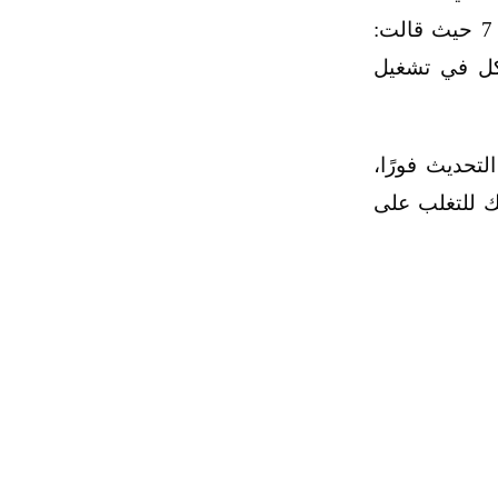
3004394» المتاح للتحميل على نظام ويندوز 7 حيث قالت:
كل في تشغيل
تحديث فورًا،
 للتغلب على