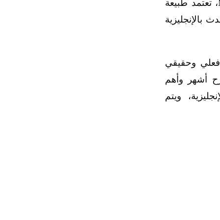
كورس تعليم اللغة الانجليزية لـ Misterduncan، تعتمد طبيعة
Misterdu على التحدث بالإنجليزية
 فعلي وحقيقي
ح أشهر وأهم
جليزية، ويتم