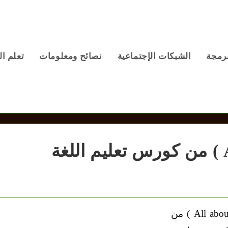
برمجة
الشبكات الإجتماعية
نصائح ومعلومات
تعلم ال
درس 12 ( All about you ) من كورس تعليم اللغة
مفهوم – الدرس الثاني عشر بعنوان ( All about you ) من