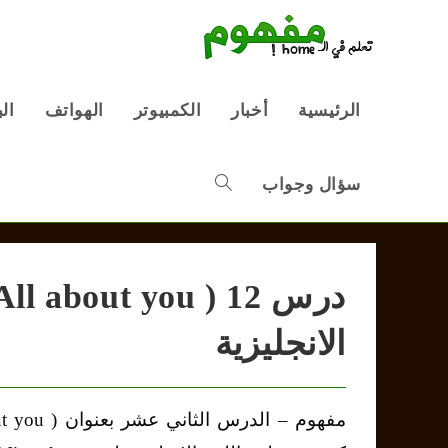
Ski
t
conten
الرئيسية
أخبار
الكمبيوتر
الهواتف
ال
سؤال وجواب
Toggle
website
الانجليزية
search