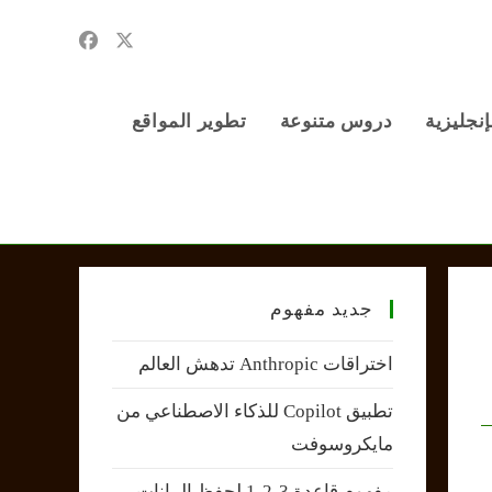
إنجليزية
دروس متنوعة
تطوير المواقع
جديد مفهوم
اختراقات Anthropic تدهش العالم
تطبيق Copilot للذكاء الاصطناعي من
مايكروسوفت
مفهوم قاعدة 3-2-1 لحفظ البيانات