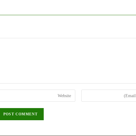
Enter
your
website
URL
(optional)