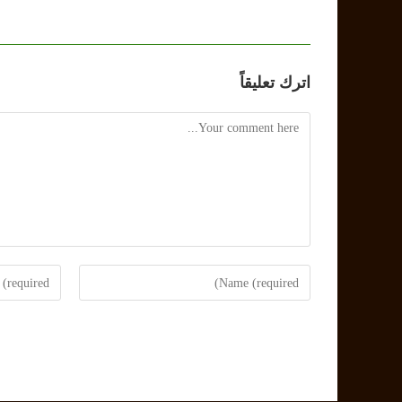
اترك تعليقاً
Comment
Enter
Enter
your
your
email
name
address
or
to
username
comment
to