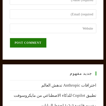
your
name
Enter
or
your
username
email
Enter
to
address
your
comment
to
website
comment
URL
(optional)
جديد مفهوم
اختراقات Anthropic تدهش العالم
تطبيق Copilot للذكاء الاصطناعي من مايكروسوفت
مفهوم قاعدة 3-2-1 لحفظ البيانات