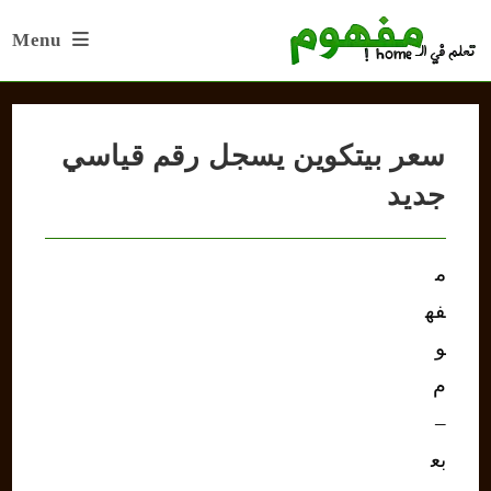
Ski
Menu
t
conten
سعر بيتكوين يسجل رقم قياسي
جديد
م
فه
و
م
–
بع