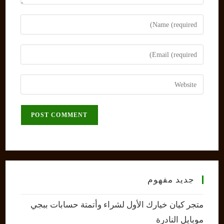
Enter
your
name
Enter
or
your
username
email
Enter
to
address
your
comment
to
website
comment
URL
(optional)
جديد مفهوم
متجر كيان خيارك الأول لشراء وأتمتة حسابات ببجي
موبايل النادرة