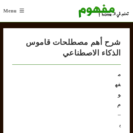
Ski
Menu
t
conten
شرح أهم مصطلحات قاموس
الذكاء الاصطناعي
م
فه
و
م
–
ي