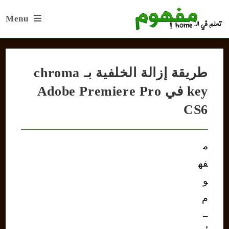
Ski
Menu
t
conten
طريقة إزالة الخلفية بـ chroma
key في Adobe Premiere Pro
CS6
م
فه
و
م
–