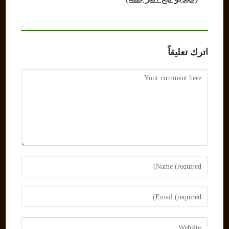
اترك تعليقاً
Comment
Enter
your
name
Enter
or
your
username
email
Enter
to