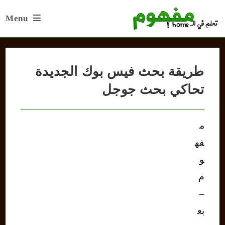
Ski
Menu
t
conten
طريقة بحث فيس بوك الجديدة
تحاكي بحث جوجل
م
فه
و
م
–
بع