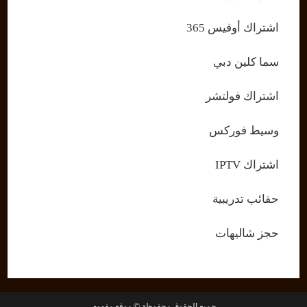
اشتراك أوفيس 365
سما كلين دبي
اشتراك فولتشر
وسيط فوركس
اشتراك IPTV
حقائب تدريبية
حجز شاليهات
جميع الحقوق محفوظة © موقع مفهوم