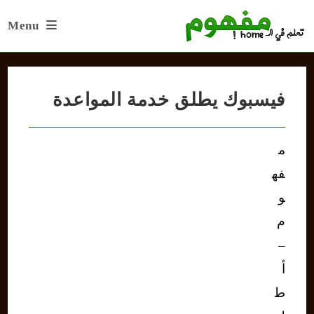
Ski
Menu
t
conten
فيسبوك يطلق خدمة المواعدة
م
فه
و
م
–
أ
ط