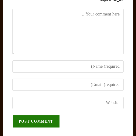
Comment
Enter
your
name
Enter
or
your
username
email
Enter
to
address
your
comment
to
website
comment
URL
(optional)