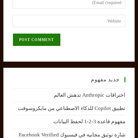
or
your
username
email
Enter
to
address
your
comment
to
website
comment
URL
(optional)
جديد مفهوم
اختراقات Anthropic تدهش العالم
تطبيق Copilot للذكاء الاصطناعي من مايكروسوفت
مفهوم قاعدة 3-2-1 لحفظ البيانات
شارة توثيق مجانية في فيسبوك Facebook Verified