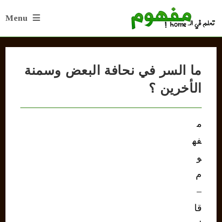
Ski
Menu
t
conten
ما السر في نحافة البعض وسمنة
الأخرين ؟
م
فه
و
م
–
قا