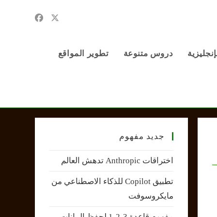
إنجليزية
دروس متنوعة
تطوير المواقع
جديد مفهوم
اختراقات Anthropic تدهش العالم
تطبيق Copilot للذكاء الاصطناعي من
مايكروسوفت
مفهوم قاعدة 3-2-1 لحفظ البيانات