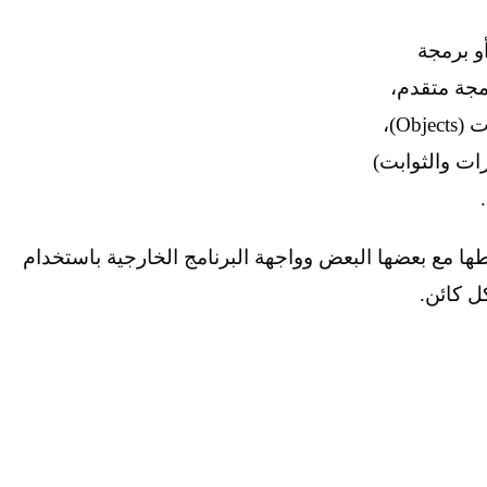
و برمجة
مجة متقدم،
وفيه يقسم البرنامج إلى وحدات تسمى الكائنات (Objects)،
رات والثوابت)
طها مع بعضها البعض وواجهة البرنامج الخارجية باستخدام
ل كائن.