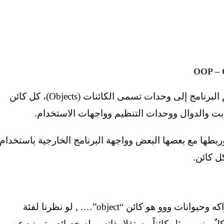
هي عبارة عن نمط برمجة متقدمة، وفيه يقسم البرنامج إلى وحدات تسمى الكائنات (Objects)، كل كائن
ابت والدوال ووحدات التنظيم وواجهات الاستخدام.
وربطها مع بعضها البعض وواجهة البرنامج الخارجية باستخدام
ل كائن.
لعل كل ما نراه في حياتنا اليومية من بشر وفواكه وحيوانات ووو هو كائن “object”…. , لو نظرنا لفئة
كلٌ منهم يمثل كائناً مستقلا بذاته, و له خصائص تميزه عن