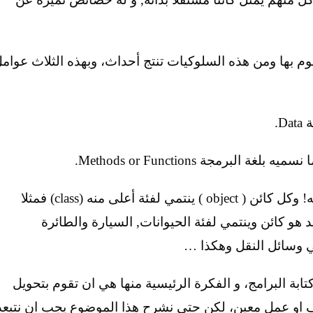
وم بها ومن هذه السلوكيات تنتج أحداث، وبهذه الثلاث عوام
أحداث Events: تخص الكائن وتنتج عن سلوكياته! وكل كائن ( object ) ينتمي لفئة أعلى منه (class) فمثلا
د هو كائن وينتمي لفئة الحيوانات, السيارة والطائرة
ي وسائل النقل وهكذا …
ابة البرامج، و الفكرة الرئيسية منها هي ان تقوم بتحويل
ف او عمل معين، لكن حتى نشرح هذا الموضوع يجب ان نتبعد