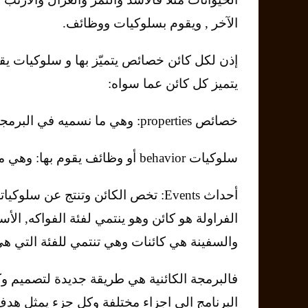
الآخر , ويقوم بسلوكيات ووظائف.
إذن لكل كائن خصائص يتميّز بها و سلوكيات يق
يتميز كل كائن عما سواه:
خصائص properties: وهي ما نسميه في البرمجة Data.
سلوكيات behavior أو وظائف يقوم بها: وهي ما نسميه بلغة البرمجة Methods or Functions.
الفراولة هو كائن وهو ينتمي لفئة الفواكه, الأس
والسفينة هي كائنات وهي تنتمي للفئة التي ه
فالبرمجة الكائنية هي طريقة جديدة لتصميم وكت
البرنامج الى اجزاء مختلفة وكل جزء يمثل هد