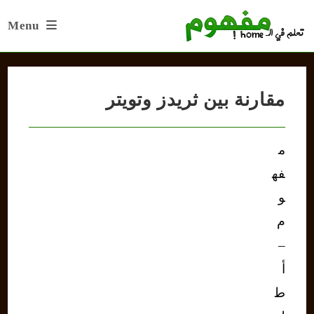
Ski
Menu
t
conten
مقارنة بين ثريدز وتويتر
م
فه
و
م
–
أ
ط