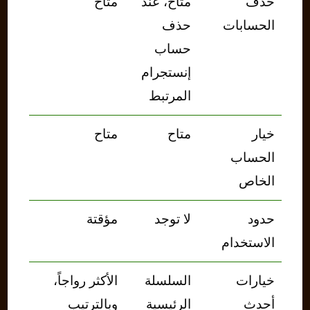
حذف
متاح، عند
متاح
الحسابات
حذف
حساب
إنستجرام
المرتبط
خيار
متاح
متاح
الحساب
الخاص
حدود
لا توجد
مؤقتة
الاستخدام
خيارات
السلسلة
الأكثر رواجاً،
أحدث
الرئيسية
وبالترتيب