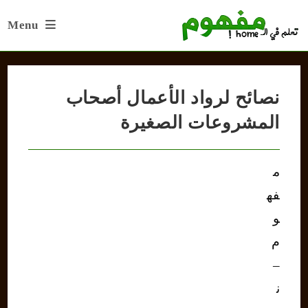
Ski
Menu
t
conten
نصائح لرواد الأعمال أصحاب
المشروعات الصغيرة
م
فه
و
م
–
ن