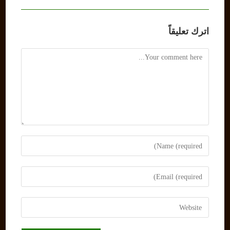
اترك تعليقاً
Comment
Enter
your
name
Enter
or
your
username
email
Enter
to
address
your
comment
to
website