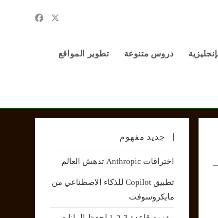
إنجليزية
دروس متنوعة
تطوير المواقع
جديد مفهوم
اختراقات Anthropic تدهش العالم
تطبيق Copilot للذكاء الاصطناعي من
مايكروسوفت
مفهوم قاعدة 3-2-1 لحفظ البيانات