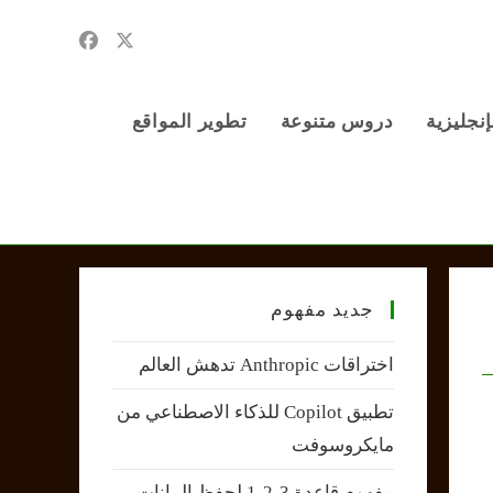
إنجليزية
دروس متنوعة
تطوير المواقع
جديد مفهوم
اختراقات Anthropic تدهش العالم
تطبيق Copilot للذكاء الاصطناعي من
مايكروسوفت
مفهوم قاعدة 3-2-1 لحفظ البيانات