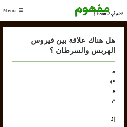
Ski
Menu
t
conten
هل هناك علاقة بين فيروس
الهربس والسرطان ؟
م
فه
و
م
–
إك