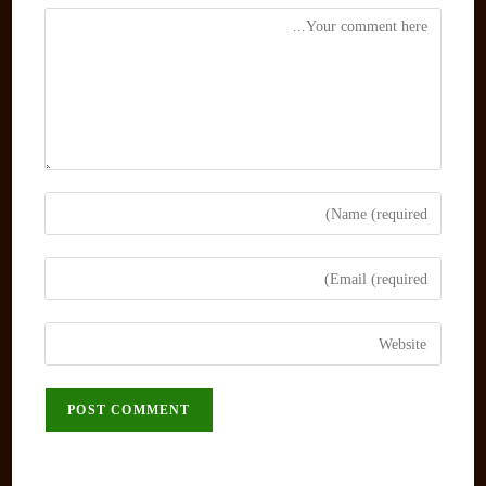
Comment
Enter
your
name
Enter
or
your
username
email
Enter
to
address
your
comment
to
website
comment
URL
(optional)